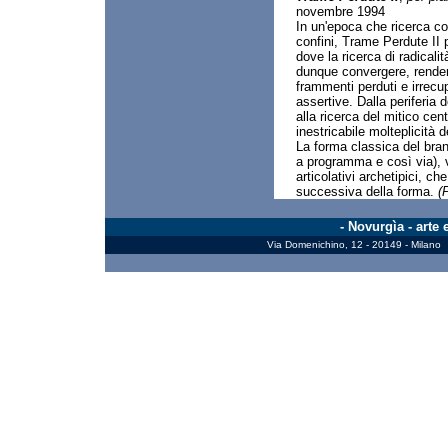
novembre 1994
In un'epoca che ricerca cos
confini, Trame Perdute II 
dove la ricerca di radical
dunque convergere, render
frammenti perduti e irrecu
assertive. Dalla periferia d
alla ricerca del mitico ce
inestricabile molteplicità d
La forma classica del brano
a programma e così via), vi
articolativi archetipici, c
successiva della forma.
(
- Novurgìa - arte
Via Domenichino, 12 - 20149 - Milano