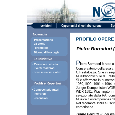
PROFILO OPERE
Pietro Borradori 
P
ietro Borradori è nato 
Conservatorio della sua c
C.Pestalozza. Si è in segu
Musikhochschule di Freibur
Si è affermato in numerosi
1989,1990, 1991 e 1994, 
Junger Komponisten WDR 1
WDR 1991, Washington Inte
selezionato dalla RAI come 
Musica Contemporanea 1
Nel dicembre 1990 è uscito
cameristica.
Trame Perdute II
,
per pia